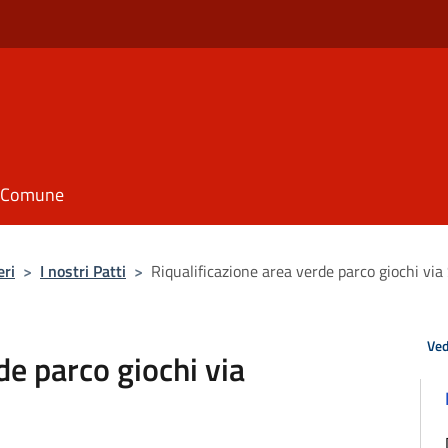
il Comune
eri
>
I nostri Patti
>
Riqualificazione area verde parco giochi vi
Ved
de parco giochi via