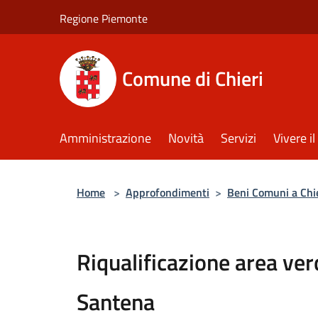
Salta al contenuto principale
Regione Piemonte
Comune di Chieri
Amministrazione
Novità
Servizi
Vivere 
Home
>
Approfondimenti
>
Beni Comuni a Chi
Riqualificazione area ver
Santena