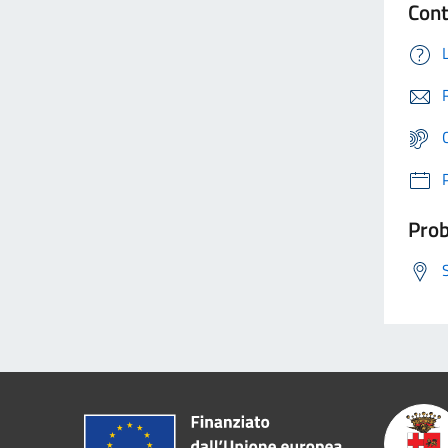
Cont
Prob