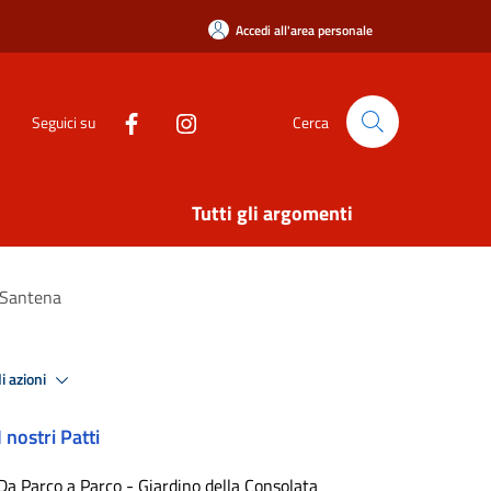
Accedi all'area personale
Seguici su
Cerca
Tutti gli argomenti
a Santena
i azioni
I nostri Patti
Da Parco a Parco - Giardino della Consolata