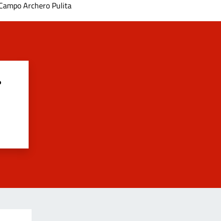
Campo Archero Pulita
?