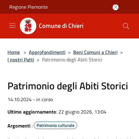
Salta al contenuto principale
Regione Piemonte
Comune di Chieri
Home
>
Approfondimenti
>
Beni Comuni a Chieri
>
I nostri Patti
>
Patrimonio degli Abiti Storici
Patrimonio degli Abiti Storici
14.10.2024 - in corso
Ultimo aggiornamento
: 22 giugno 2026, 13:04
Argomenti
:
Patrimonio culturale